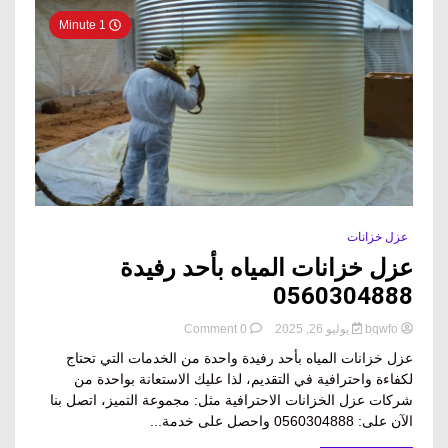
1 Minute
عزل خزانات
عزل خزانات المياه بأحد رفيدة
0560304888
on
bqwfo
يوليو 26, 2025
0 Comment
عزل
عزل خزانات المياه بأحد رفيدة واحدة من الخدمات التي تحتاج
خزانات
لكفاءة واحترافية في التقديم، لذا عليك الاستعانة بواحدة من
المياه
شركات عزل الخزانات الاحترافية مثل: مجموعة التميز، اتصل بنا
بأحد
رفيدة
الآن على: 0560304888 واحصل على خدمة...
0560304888