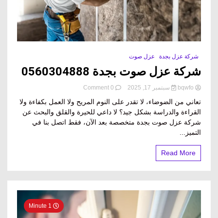
شركة عزل بجدة
عزل صوت
شركة عزل صوت بجدة​ 0560304888
on
bqwfo
سبتمبر 17, 2025
0 Comment
شركة
تعاني من الضوضاء، لا تقدر على النوم المريح ولا العمل بكفاءة ولا
عزل
القراءة والدراسة بشكل جيد؟ لا داعي للحيرة والقلق والبحث عن
صوت
شركة عزل صوت بجدة متخصصة بعد الآن، فقط اتصل بنا في
بجدة​
0560304888
التميز...
Read More
1 Minute