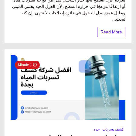
عزل
أو ارتفاعًا مزعجًا في حرارة السطح، لأن العزل الجيد يحمي المبنى
أسطح
ويطيل عمره بدل الدخول في دائرة إصلاحات لا تنتهي. إن كنت
بأبها
0560304888
تبحث...
Read More
1 Minute
كشف تسربات
جدة