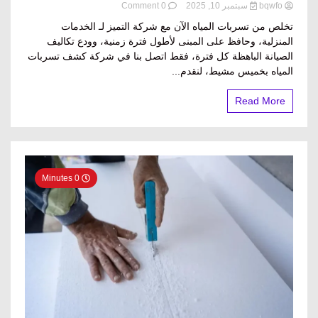
on
bqwfo
سبتمبر 10, 2025
0 Comment
كشف
تخلص من تسربات المياه الآن مع شركة التميز لـ الخدمات
تسربات
المنزلية، وحافظ على المبنى لأطول فترة زمنية، وودع تكاليف
المياه
الصيانة الباهظة كل فترة، فقط اتصل بنا في شركة كشف تسربات
بخميس
مشيط
المياه بخميس مشيط، لنقدم...
0560304888
Read More
0 Minutes