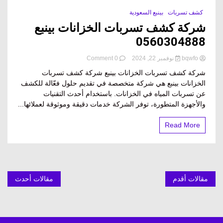
كشف تسربات
بينبع السعودية
شركة كشف تسربات الخزانات بينبع
0560304888
on
bqwfo
نوفمبر 22, 2024
0 Comment
شركة
شركة كشف تسربات الخزانات بينبع شركة كشف تسربات
كشف
الخزانات بينبع هي شركة متخصصة في تقديم حلول فعّالة للكشف
تسربات
عن تسربات المياه في الخزانات. باستخدام أحدث التقنيات
الخزانات
بينبع
والأجهزة المتطورة، توفر الشركة خدمات دقيقة وموثوقة لعملائها...
0560304888
Read More
تصفّح
مقالات أقدم
مقالات أحدث
المقالات