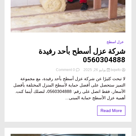
عزل اسطح
شركة عزل أسطح بأحد رفيدة
0560304888
on
bqwfo
يوليو 26, 2025
0 Comment
شركة
لا تبحث كثيرًا عن شركة عزل أسطح بأحد رفيدة، مع مجموعة
عزل
التميز ستحصل على أفضل حماية لأسطح المنزل المختلفة بأفضل
أسطح
الأسعار، فقط اتصل على رقم: 0560304888، لنصلك أينما كنت.
بأحد
رفيدة
أهمية عزل الأسطح حماية المبنى...
0560304888
Read More