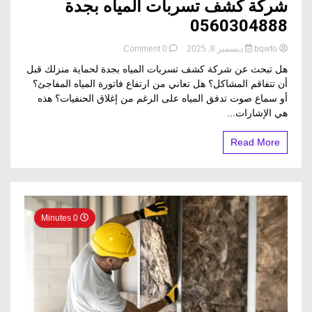
شركة كشف تسربات المياه بجدة​
0560304888
on
bqwfo
ديسمبر 8, 2025
0 Comment
شركة
هل تبحث عن شركة كشف تسربات المياه بجدة لحماية منزلك قبل
كشف
أن تتفاقم المشاكل؟ هل تعاني من ارتفاع فاتورة المياه المفاجئ؟
تسربات
أو سماع صوت تدفق المياه على الرغم من إغلاق الحنفيات؟ هذه
المياه
بجدة​
هي الإشارات...
0560304888
Read More
0 Minutes