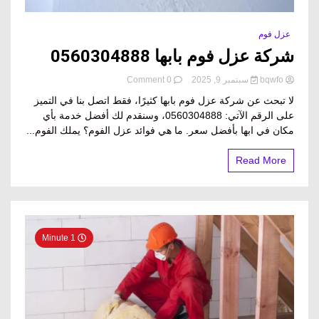
عزل فوم
شركة عزل فوم بابها 0560304888
on
bqwfo
سبتمبر 9, 2025
0 Comment
شركة
لا تبحث عن شركة عزل فوم بابها كثيرًا، فقط اتصل بنا في التميز
عزل
على الرقم الآتي: 0560304888، وسنقدم لك أفضل خدمة بأي
فوم
مكان في ابها بأفضل سعر. ما هي فوائد عزل الفوم؟ يملك الفوم...
بابها
0560304888
Read More
1 Minute