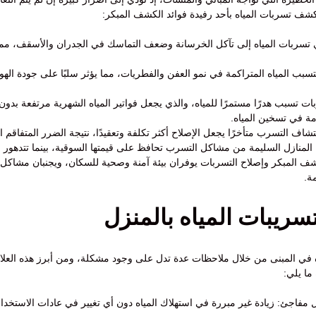
ف تسربات المياه بأحد رفيدة فوائد الكشف المبكر:
ؤدي تسربات المياه إلى تآكل الخرسانة وضعف التماسك في الجدران والأسقف، مما
تسبب المياه المتراكمة في نمو العفن والفطريات، مما يؤثر سلبًا على جودة اله
سربات تسبب هدرًا مستمرًا للمياه، والذي يجعل فواتير المياه الشهرية مرتفعة بدون
ة في تسخين المياه.
شاف التسرب متأخرًا يجعل الإصلاح أكثر تكلفة وتعقيدًا، نتيجة الضرر المتفاقم
 المنازل السليمة من مشاكل التسرب تحافظ على قيمتها السوقية، بينما تتدهور ق
شف المبكر وإصلاح التسربات يوفران بيئة آمنة وصحية للسكان، ويجنبان مشاكل مس
ة.
سريبات المياه بالمنزل
ه في المبنى من خلال ملاحظات عدة تدل على وجود مشكلة، ومن أبرز هذه العل
ما يلي:
ل مفاجئ: زيادة غير مبررة في استهلاك المياه دون أي تغيير في عادات الاستخدام