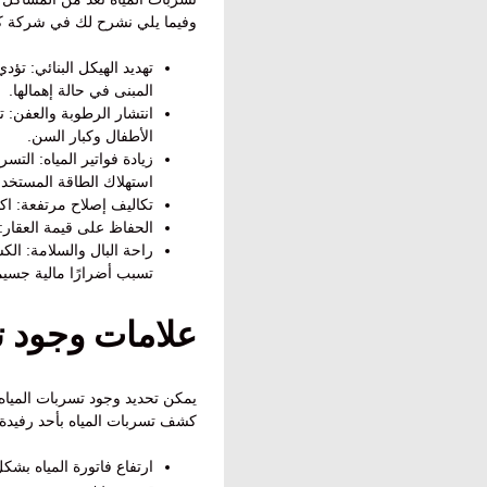
وفيما يلي نشرح لك في شركة كش
تهديد الهيكل البنائي: ت
المبنى في حالة إهمالها.
انتشار الرطوبة والعفن: ت
الأطفال وكبار السن.
زيادة فواتير المياه: الت
استهلاك الطاقة المستخدم
تكاليف إصلاح مرتفعة: اكت
الحفاظ على قيمة العقار:
راحة البال والسلامة: الك
تسبب أضرارًا مالية جسيم
علامات وجود ت
يمكن تحديد وجود تسربات الميا
كشف تسربات المياه بأحد رفيدة 
ارتفاع فاتورة المياه بشك